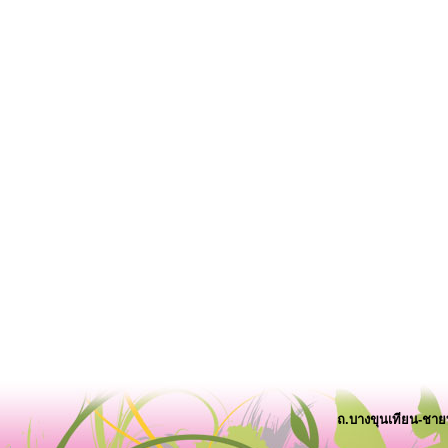
ถ.บางขุนเทียน-ชา