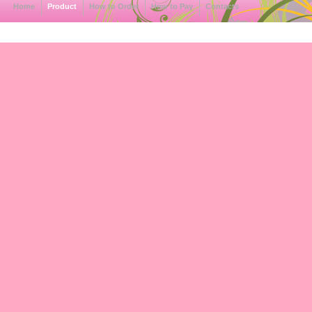
Home
Product
How to Order
How to Pay
Contacts