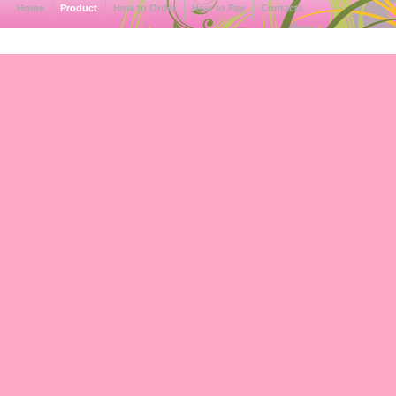
Home
Product
How to Order
How to Pay
Contacts