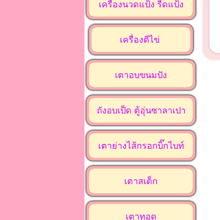
เครื่องนวดแป้ง รีดแป้ง
เครื่องตีไข่
เตาอบขนมปัง
ถังอบเป็ด ตู้อุ่นซาลาเปา
เตาย่างไส้กรอกบิ๊กไบท์
เตาสเต็ก
เตาทอด