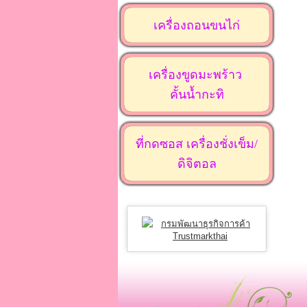
เครื่องถอนขนไก่
เครื่องขูดมะพร้าว
คั้นน้ำกะทิ
ที่กดซอส เครื่องชั่งเข็ม/
ดิจิตอล