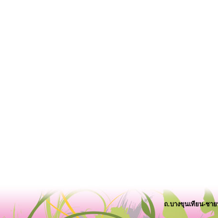
ถ.บางขุนเทียน-ชา